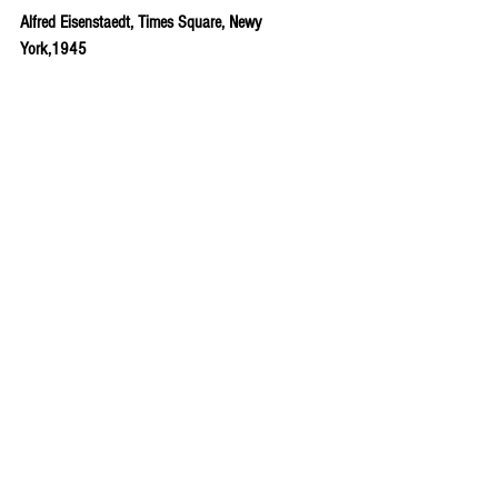
Alfred Eisenstaedt, Times Square, Newy 
York,1945
Un marinaio americano bacia appassionatamente 