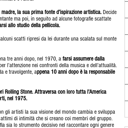
a
madre, la sua prima fonte d’ispirazione artistica.
Decide
tante ma poi, in seguito ad alcune fotografie scattate
rsi allo studio della pellicola.
alcuni scatti ripresi da lei durante una scalata sul monte
ena tre anni dopo, nel 1970, a
farsi assumere dalla
er l’attenzione nei confronti della musica e dell’attualità.
da e travolgente, a
ppena 10 anni dopo è la responsabile
ri Rolling Stone. Attraversa con loro tutta l’America
rti, nel 1975.
n gli artisti la sua visione del mondo cambia e sviluppa
attimi di intimità che si creano coi membri del gruppo.
fia sia lo strumento decisivo nel raccontare ogni genere