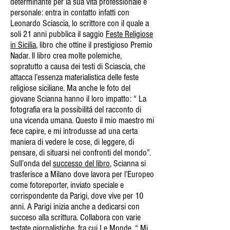
determinante per la sua vita professionale e
personale: entra in contatto infatti con
Leonardo Sciascia, lo scrittore con il quale a
soli 21 anni pubblica il saggio
Feste Religiose
in Sicilia
, libro che ottine il prestigioso Premio
Nadar. ll libro crea molte polemiche,
sopratutto a causa dei testi di Sciascia, che
attacca l’essenza materialistica delle feste
religiose siciliane. Ma anche le foto del
giovane Scianna hanno il loro impatto: “ La
fotografia era la possibilitá del racconto di
una vicenda umana. Questo il mio maestro mi
fece capire, e mi introdusse ad una certa
maniera di vedere le cose, di leggere, di
pensare, di situarsi nei confronti del mondo”.
Sull’onda del
successo del libro
, Scianna si
trasferisce a Milano dove lavora per l’Europeo
come fotoreporter, inviato speciale e
corrispondente da Parigi, dove vive per 10
anni. A Parigi inizia anche a dedicarsi con
succeso alla scrittura. Collabora con varie
testate giornalistiche, fra cui Le Monde. “ Mi