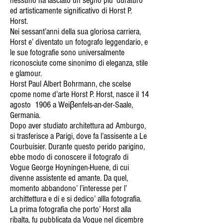
nessuno ha lasciato un segno piu’ duraturo
ed artisticamente significativo di Horst P.
Horst.
Nei sessant’anni della sua gloriosa carriera,
Horst e’ diventato un fotografo leggendario, e
le sue fotografie sono universalmente
riconosciute come sinonimo di eleganza, stile
e glamour.
Horst Paul Albert Bohrmann, che scelse
cpome nome d’arte Horst P. Horst, nasce il 14
agosto 1906 a Weiβenfels-an-der-Saale,
Germania.
Dopo aver studiato architettura ad Amburgo,
si trasferisce a Parigi, dove fa l’assisente a Le
Courbuisier. Durante questo perido parigino,
ebbe modo di conoscere il fotografo di
Vogue George Hoyningen-Huene, di cui
divenne assistente ed amante. Da quel,
momento abbandono’ l’interesse per l’
archittettura e di e si dedico’ allla fotografia.
La prima fotografia che porto’ Horst alla
ribalta, fu pubblicata da Vogue nel dicembre