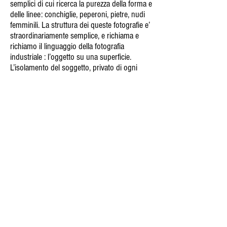
semplici di cui ricerca la purezza della forma e
delle linee: conchiglie, peperoni, pietre, nudi
femminili. La struttura dei queste fotografie e’
straordinariamente semplice, e richiama e
richiamo il linguaggio della fotografia
industriale : l’oggetto su una superficie.
L’isolamento del soggetto, privato di ogni
richiamo alla realta’ esterna, fa svanire il
contesto e le proporzioni e conferisce vita e
vigore all’oggetto in se’. L’esempio piu’
lampante di questo tipo di fotogradie e’ la
famose serie di scatti realizzate a dei
peperoni.
Le foto di Edward Weston sono puro piacere
per gli occhi, suscitato dal richiamo una
sensualita’ tattile, dalla purezza della superfici
e della forma.