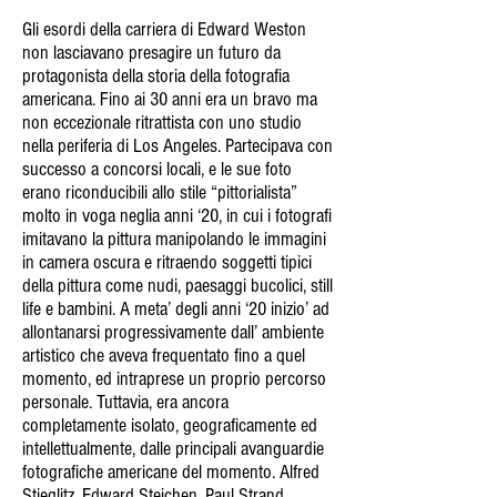
Gli esordi della carriera di Edward Weston
non lasciavano presagire un futuro da
protagonista della storia della fotografia
americana. Fino ai 30 anni era un bravo ma
non eccezionale ritrattista con uno studio
nella periferia di Los Angeles. Partecipava con
successo a concorsi locali, e le sue foto
erano riconducibili allo stile “pittorialista”
molto in voga neglia anni ‘20, in cui i fotografi
imitavano la pittura manipolando le immagini
in camera oscura e ritraendo soggetti tipici
della pittura come nudi, paesaggi bucolici, still
life e bambini. A meta’ degli anni ‘20 inizio’ ad
allontanarsi progressivamente dall’ ambiente
artistico che aveva frequentato fino a quel
momento, ed intraprese un proprio percorso
personale. Tuttavia, era ancora
completamente isolato, geograficamente ed
intellettualmente, dalle principali avanguardie
fotografiche americane del momento. Alfred
Stieglitz, Edward Steichen, Paul Strand,