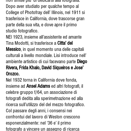
non smise piu’ di dedicarsi alla fotografia.
Dopo aver studiato per qualche tempo al
College of Photofray dell’ Illinois, nel 1911 si
trasferisce in California, dove trascorse gran
parte della sua vita, e dove apre il primo
studio fotografico.
NEl 1923, insieme all’assistente ed amante
Tina Modotti, si trasferisce a
Citta’ del
Messico
, in quel momento una delle capitali
culturali a livello mondiale. Lisi introduce nell’
ambiente artistico di cui facevano parte
Diego
Rivera, Frida Khalo, David Siqueiros e Jose’
Orozco.
Nel 1932 torna in California dove fonda,
insieme ad
Ansel Adams
ed altri fotografi, il
celebre gruppo f/64, un associazione di
fotografi dedita alla sperimetnazione ed alla
ricerca sull’utilizzo del del mezzo fotografico.
Col passare degli anni, i consensi nei
confrontui del lavoro di Weston crescono
esponenzialmente: nel ‘36 e’ il primo
fotografo a vincere un assegno di ricerca