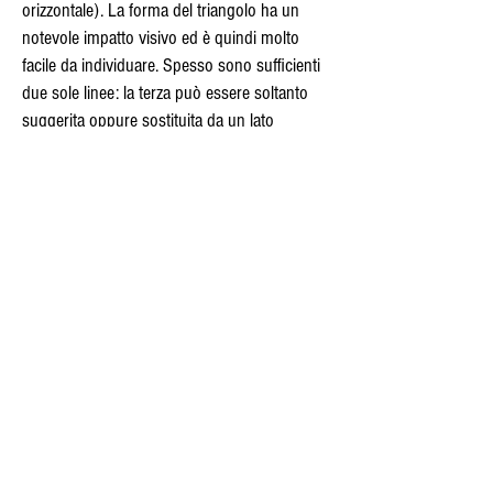
orizzontale). La forma del triangolo ha un
notevole impatto visivo ed è quindi molto
facile da individuare. Spesso sono sufficienti
due sole linee: la terza può essere soltanto
suggerita oppure sostituita da un lato
dell'inquadratura. Quanto ai vertici, bastano
tre elementi di richiamo, soprattutto se simili
per contenuto, colore o grandezza. A
differenza dei rettangoli e dei cerchi, le cui
parti costitutive devono essere disposte in un
certo modo, i triangoli si formano comunque
siano posizionati i tre punti, salvo nel caso in
cui risultino allineati. Un ritratto di tre persone,
per esempio, darà vita quasi inevitabilmente a
una struttura triangolare con ai vertici i tre
volti.