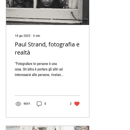
19 giu 2022
∙
5
min
Paul Strand, fotografia e
realtà
“Fotografare le persone è una
cosa. Un’altra è portare gli altri ad
interessarsi alle persone, rivelando
il nucleo della loro umanità”...
4641
0
2