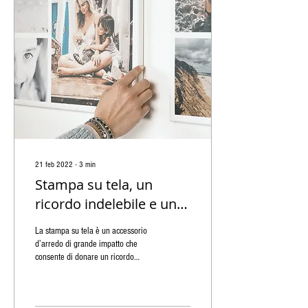
21 feb 2022
∙
3
min
Stampa su tela, un
ricordo indelebile e un
prezioso accessorio
La stampa su tela è un accessorio
d'arredo
d’arredo di grande impatto che
consente di donare un ricordo
indelebile. Un ricordo indelebile e
un...