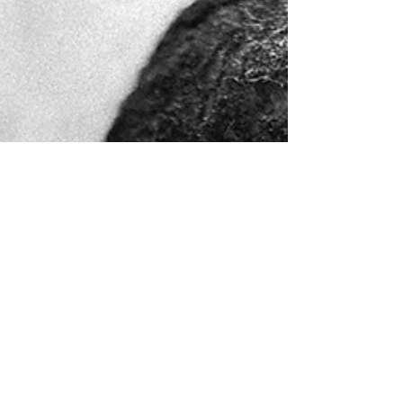
Alexander Yakovlev e’ un fotografo russo che vive a
Mosca. Laureato in Scienze Umanistiche presso
l’Universita’ Statale Russa, la sua...