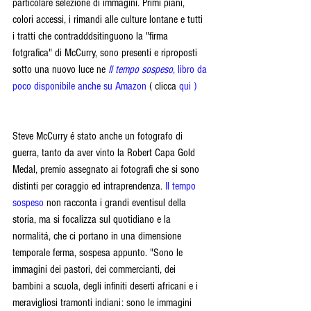
particolare selezione di immagini. Primi piani, 
colori accessi, i rimandi alle culture lontane e tutti 
i tratti che contradddsitinguono la "firma 
fotgrafica" di McCurry, sono presenti e riproposti 
sotto una nuovo luce ne 
Il tempo sospeso
, 
libro da 
poco disponibile anche su 
Amazon 
( clicca 
qui
 )
Steve McCurry é stato anche un fotografo di 
guerra, tanto da aver vinto la Robert Capa Gold 
Medal, premio assegnato ai fotografi che si sono 
distinti per coraggio ed intraprendenza. 
Il tempo 
sospeso
 non racconta i grandi eventisul della 
storia, ma si focalizza sul quotidiano e la 
normalitá, che ci portano in una dimensione 
temporale ferma, sospesa appunto. "Sono le 
immagini dei pastori, dei commercianti, dei 
bambini a scuola, degli infiniti deserti africani e i 
meravigliosi tramonti indiani: sono le immagini 