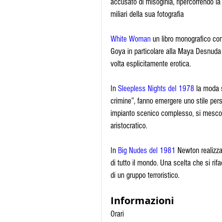
accusato di misoginia, ripercorrendo la 
miliari della sua fotografia
White Woman 
un libro monografico con
Goya in particolare alla Maya Desnuda 
volta esplicitamente erotica. 
In 
Sleepless Nights del 1978
 la moda s
crimine”, fanno emergere uno stile pers
impianto scenico complesso, si mescola
aristocratico. 
In 
Big Nudes del 1981
 Newton realizza
di tutto il mondo. Una scelta che si rif
di un gruppo terroristico.
Informazioni
Orari