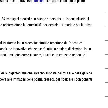
sua carriera attraverso i 
tre libri
 che hanno costituito le pietre 
 84 immagini a colori e in bianco e nero che attingono all’arte di 
e reinterpretano la femminilità occidentale. La moda è per la prima 
i trasforma in un racconto: ritratti e reportage da “scena del 
onale ed innovativo che segnerà tutta la carriera di Newton. In un 
no tematiche come il potere, i soldi e un erotismo freddo ed 
 delle gigantografie che saranno esposte nei musei e nelle gallerie 
aceva alle immagini delle polizia tedesca per ricercare i componenti 